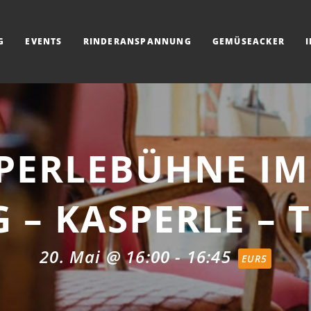
G
EVENTS
RINDERANSPANNUNG
GEMÜSEACKER
PERLEBÜHNE I
 – KASPERLE – 
20. Mai @ 16:00
-
16:45
EUR5