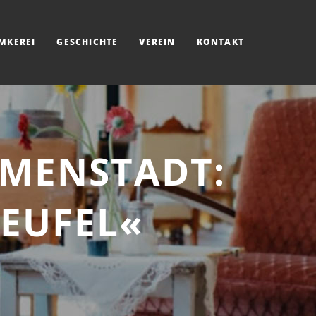
IMKEREI
GESCHICHTE
VEREIN
KONTAKT
MMENSTADT:
TEUFEL«