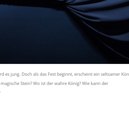
ird es jung. Doch als das Fest beginnt, erscheint ein seltsamer K
r magische Stein? Wo ist der wahre König? Wie kann der
?