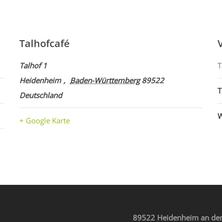
Talhofcafé
Talhof 1
T
Heidenheim
,
Baden-Württemberg
89522
T
Deutschland
W
+ Google Karte
89522 Heidenheim an der