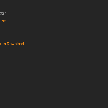
4024
n.de
f zum Download