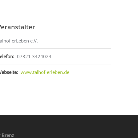
Veranstalter
alhof erLeben e.V.
elefon:
07321 3424024
ebseite:
www.talhof-erleben.de
 Brenz