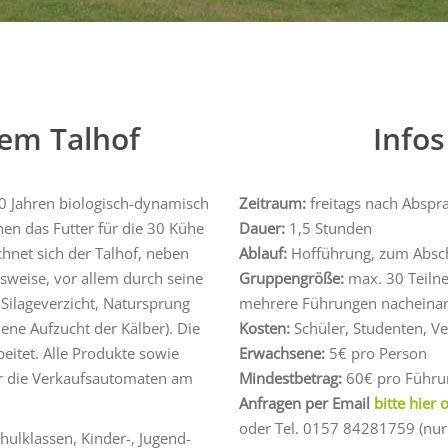
em Talhof
Info
90 Jahren biologisch-dynamisch
Zeitraum:
freitags nach Absp
nen das Futter für die 30 Kühe
Dauer:
1,5 Stunden
hnet sich der Talhof, neben
Ablauf:
Hofführung, zum Abschlu
sweise, vor allem durch seine
Gruppengröße:
max. 30 Teiln
Silageverzicht, Natursprung
mehrere Führungen nacheinan
ne Aufzucht der Kälber). Die
Kosten:
Schüler, Studenten, Ve
eitet. Alle Produkte sowie
Erwachsene:
5€ pro Person
er die Verkaufsautomaten am
Mindestbetrag:
60€ pro Führun
Anfragen per Email
bitte hier 
oder Tel. 0157 84281759 (nur 
hulklassen, Kinder-, Jugend-