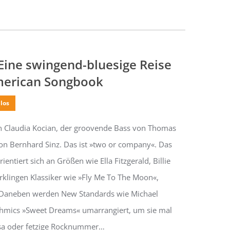
ine swingend-bluesige Reise
merican Songbook
los
n Claudia Kocian, der groovende Bass von Thomas
on Bernhard Sinz. Das ist »two or company«. Das
ientiert sich an Größen wie Ella Fitzgerald, Billie
erklingen Klassiker wie »Fly Me To The Moon«,
. Daneben werden New Standards wie Michael
ythmics »Sweet Dreams« umarrangiert, um sie mal
ossa oder fetzige Rocknummer…