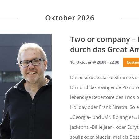
Oktober 2026
Two or company – E
durch das Great A
16. Oktober @ 20:00
-
22:00
kosten
Die ausdrucksstarke Stimme vo
Dirr und das swingende Piano v
lebendige Repertoire des Trios or
Holiday oder Frank Sinatra. So 
»Georgia« und »Mr. Bojangles«
Jacksons »Billie Jean« oder Eur
soulig oder bluesig, mal als B