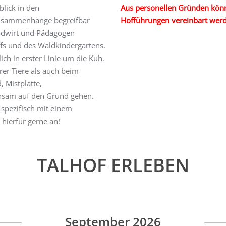
lick in den
Aus personellen Gründen könn
 Zusammenhänge begreifbar
Hofführungen vereinbart wer
ndwirt und Pädagogen
fs und des Waldkindergartens.
ch in erster Linie um die Kuh.
er Tiere als auch beim
, Mistplatte,
insam auf den Grund gehen.
 spezifisch mit einem
hierfür gerne an!
TALHOF ERLEBEN
September 2026