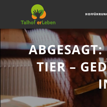
HOFFÜHRUN
ABGESAGT: 
TIER – GE
I