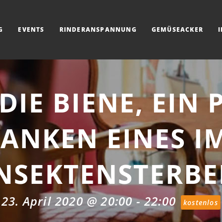
G
EVENTS
RINDERANSPANNUNG
GEMÜSEACKER
DIE BIENE, EIN 
DANKEN EINES 
NSEKTENSTERB
23. April 2020 @ 20:00
-
22:00
kostenlos