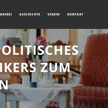
IMKEREI
GESCHICHTE
VEREIN
KONTAKT
POLITISCHES
IMKERS ZUM
EN