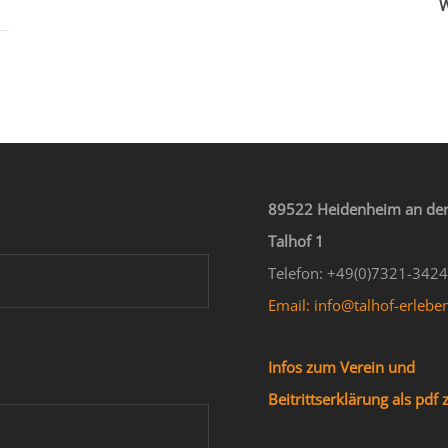
W
89522 Heidenheim an der
Talhof 1
Telefon: +49(0)7321-342
Email: info@talhof-erlebe
Infos zum Verein und
Beitrittserklärung als pd