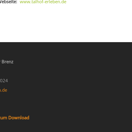
ebseite:
www.talhof-erleben.de
 Brenz
4024
n.de
f zum Download