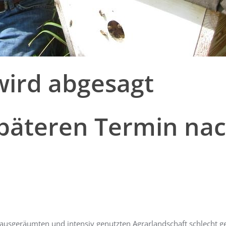
wird abgesagt
päteren Termin na
 ausgeräumten und intensiv genutzten Agrarlandschaft schlecht g