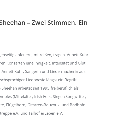
 Sheehan – Zwei Stimmen. Ein
en­seitig anfeuern, mit­reißen, tragen. Annett Kuhr
n Konzerten eine Innigkeit, Intensität und Glut,
 Annett Kuhr, Sängerin und Liedermacherin aus
schsprachiger Liedpoesie längst ein Begriff.
 Sheehan arbeitet seit 1995 freiberuflich als
bles (Mittelalter, Irish Folk, Singer/Songwriter,
ete, Flügelhorn, Gitarren-Bouzouki und Bodhrán.
reppe e.V. und Talhof erLeben e.V.