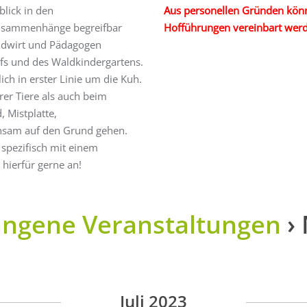
lick in den
Aus personellen Gründen könn
 Zusammenhänge begreifbar
Hofführungen vereinbart wer
ndwirt und Pädagogen
fs und des Waldkindergartens.
ch in erster Linie um die Kuh.
er Tiere als auch beim
, Mistplatte,
insam auf den Grund gehen.
 spezifisch mit einem
hierfür gerne an!
angene Veranstaltungen
›
Juli 2023