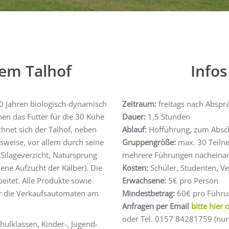
em Talhof
Info
90 Jahren biologisch-dynamisch
Zeitraum:
freitags nach Absp
nen das Futter für die 30 Kühe
Dauer:
1,5 Stunden
hnet sich der Talhof, neben
Ablauf:
Hofführung, zum Abschlu
sweise, vor allem durch seine
Gruppengröße:
max. 30 Teiln
Silageverzicht, Natursprung
mehrere Führungen nacheinan
ne Aufzucht der Kälber). Die
Kosten:
Schüler, Studenten, Ve
eitet. Alle Produkte sowie
Erwachsene:
5€ pro Person
er die Verkaufsautomaten am
Mindestbetrag:
60€ pro Führun
Anfragen per Email
bitte hier 
oder Tel. 0157 84281759 (nur 
hulklassen, Kinder-, Jugend-