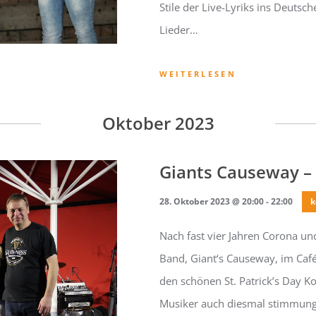
Stile der Live-Lyriks ins Deuts
Lieder…
WEITERLESEN
Oktober 2023
Giants Causeway – 
28. Oktober 2023 @ 20:00
-
22:00
k
Nach fast vier Jahren Corona und
Band, Giant‘s Causeway, im Café
den schönen St. Patrick’s Day K
Musiker auch diesmal stimmungs