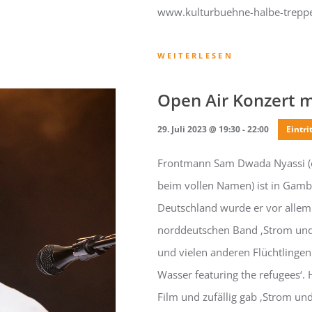
www.kulturbuehne-halbe-trepp
WEITERLESEN
Open Air Konzert m
29. Juli 2023 @ 19:30
-
22:00
Eintrit
Frontmann Sam Dwada Nyassi (er
beim vollen Namen) ist in Gambi
Deutschland wurde er vor allem 
norddeutschen Band ‚Strom und
und vielen anderen Flüchtlingen
Wasser featuring the refugees‘.
Film und zufällig gab ‚Strom u