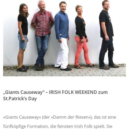
„Giants Causeway“ – IRISH FOLK WEEKEND zum
St.Patrick’s Day
Von:
Bernhard Masur
16. März 2019
0
»Giants Causeway« (der »Damm der Riesen«), das ist eine
fünfköpfige Formation, die feinsten Irish Folk spielt. Sie