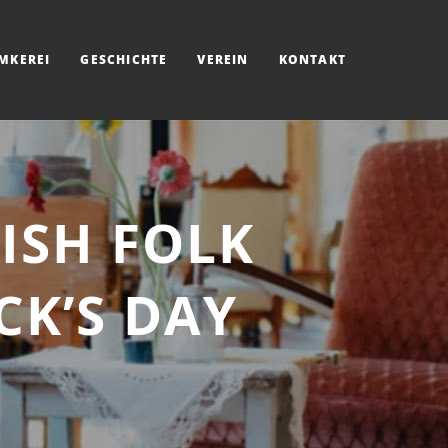
IMKEREI
GESCHICHTE
VEREIN
KONTAKT
ISH FOLK
CK’S DAY