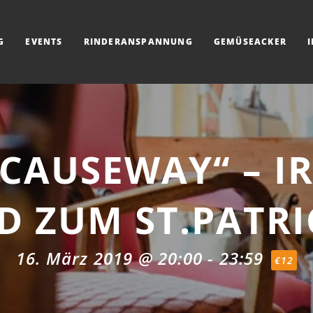
G
EVENTS
RINDERANSPANNUNG
GEMÜSEACKER
 CAUSEWAY“ – IR
 ZUM ST.PATRI
16. März 2019 @ 20:00
-
23:59
€12