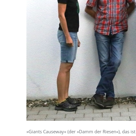
»Giants Causeway« (der »Damm der Riesen«), das ist e