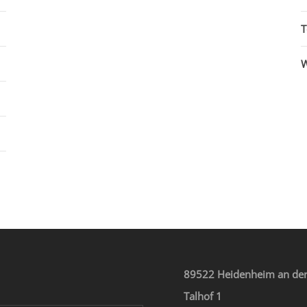
T
W
89522 Heidenheim an der
Talhof 1