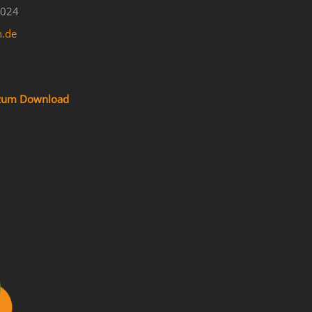
4024
n.de
f zum Download