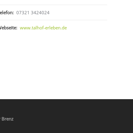
elefon:
07321 3424024
ebseite:
www.talhof-erleben.de
 Brenz