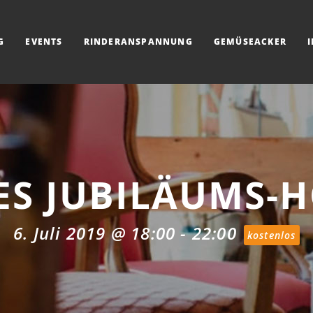
G
EVENTS
RINDERANSPANNUNG
GEMÜSEACKER
S JUBILÄUMS-H
6. Juli 2019 @ 18:00
-
22:00
kostenlos