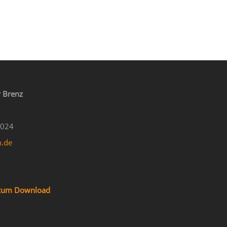
 Brenz
4024
n.de
f zum Download