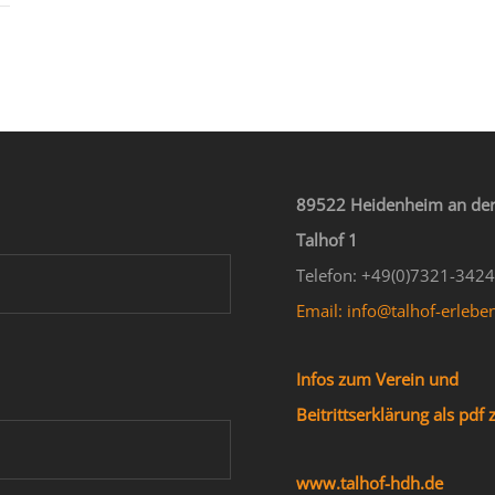
89522 Heidenheim an der
Talhof 1
Telefon: +49(0)7321-342
Email: info@talhof-erlebe
Infos zum Verein und
Beitrittserklärung als pd
www.talhof-hdh.de