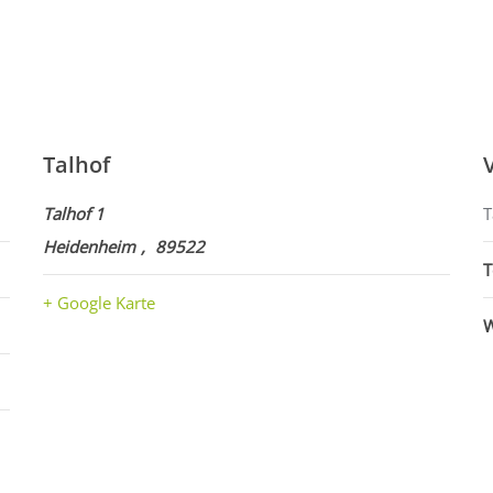
Talhof
Talhof 1
T
Heidenheim
,
89522
T
+ Google Karte
W